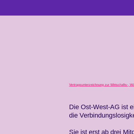
Zum
Inhalt
springen
Vertragsunterzeichnung zur Wirtschafts-, W
Die Ost-West-AG ist ei
die Verbindungslosigk
Sie ist erst ab drei Mit